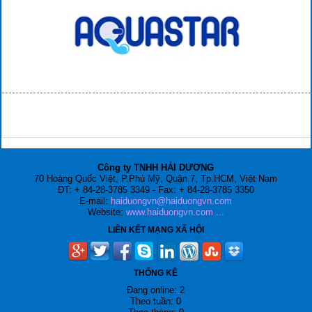
Công ty TNHH HẢI DƯƠNG
70 Hoàng Quốc Việt, P.Phú Mỹ, Quận 7, Tp.HCM, Việt Nam
ĐT: + 84-28-3785 3349 - Fax: + 84-28-3785 3350
E-mail:
haiduongvn@haiduongvn.com
Website:
www.haiduongvn.com
...
LIÊN KẾT MẠNG XÃ HỘI
THỐNG KÊ
Đang online: 2
Theo tuần: 0